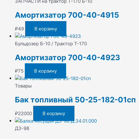
ЗАПЧАСТИ на трактор Т-170 Б-10
Амортизатор 700-40-4915
₽
49
В корзину
Бульдозер Б-10 / Трактор Т-170
Амортизатор 700-40-4923
₽
75
В корзину
Товары
Бак топливный 50-25-182-01сп
₽
22000
В корзину
ДЗ-98