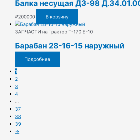
Балка несущая ДЗ-98 Д.34.01.0
₽
200000
В корзину
ЗАПЧАСТИ на трактор Т-170 Б-10
Барабан 28-16-15 наружный
Подробнее
1
2
3
4
…
37
38
39
→