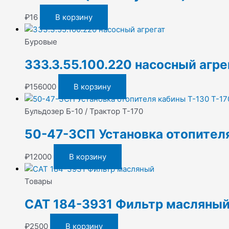
₽
16
В корзину
Буровые
333.3.55.100.220 насосный агре
₽
156000
В корзину
Бульдозер Б-10 / Трактор Т-170
50-47-3СП Установка отопителя
₽
12000
В корзину
Товары
CAT 184-3931 Фильтр масляны
₽
2500
В корзину