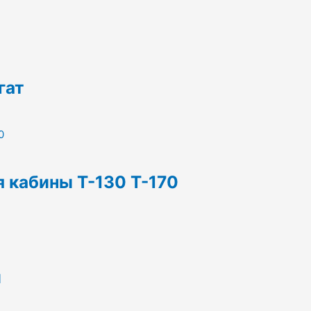
гат
 кабины Т-130 Т-170
й