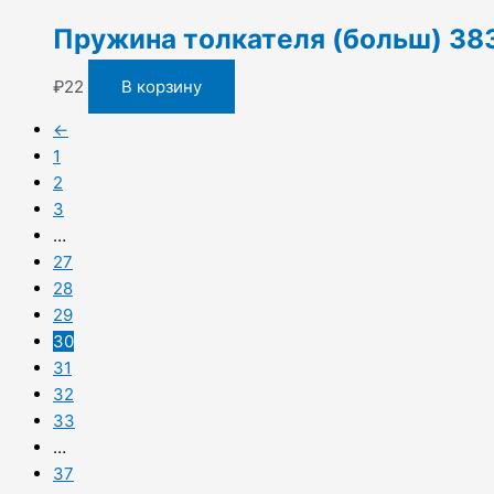
Пружина толкателя (больш) 38
₽
22
В корзину
←
1
2
3
…
27
28
29
30
31
32
33
…
37