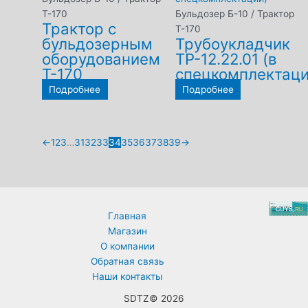
Т-170
Бульдозер Б-10 / Трактор
Трактор с
Т-170
бульдозерным
Трубоукладчик
оборудованием
ТР-12.22.01 (в
Т-170
спецкомплектаци
Подробнее
Подробнее
←
1
2
3
…
31
32
33
34
35
36
37
38
39
→
Главная
Магазин
О компании
Обратная связь
Наши контакты
SDTZ© 2026