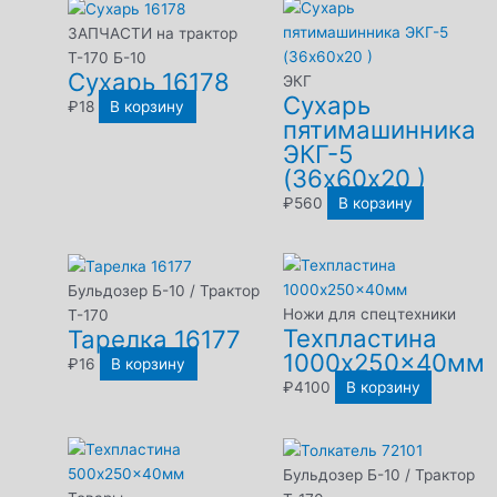
ЗАПЧАСТИ на трактор
Т-170 Б-10
Сухарь 16178
ЭКГ
Сухарь
₽
18
В корзину
пятимашинника
ЭКГ-5
(36х60х20 )
₽
560
В корзину
Бульдозер Б-10 / Трактор
Ножи для спецтехники
Т-170
Техпластина
Тарелка 16177
1000x250x40мм
₽
16
В корзину
₽
4100
В корзину
Бульдозер Б-10 / Трактор