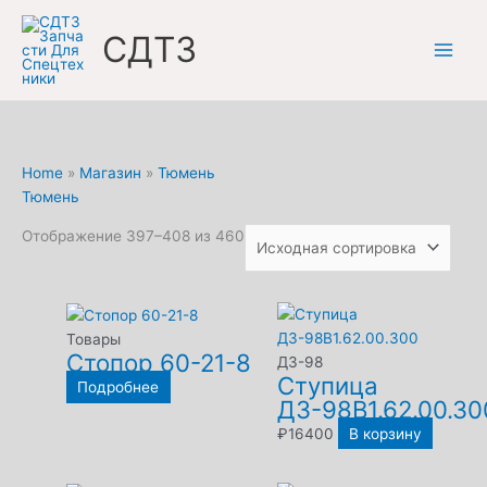
Перейти
к
СДТЗ
содержимому
Home
»
Магазин
»
Тюмень
Тюмень
Отображение 397–408 из 460
Товары
Стопор 60-21-8
ДЗ-98
Ступица
Подробнее
ДЗ-98В1.62.00.30
₽
16400
В корзину